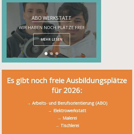
MALERWERKSTATT
ABO WERKSTATT
WIR HABEN NOCH PLÄTZE FREI!
WIR HABEN NOCH PLÄTZE FREI!
MEHR LESEN
MEHR LESEN
Es gibt noch freie Ausbildungsplätze
für 2026:
→ Arbeits- und Berufsorientierung (ABO)
→
Elektrowerkstatt
→ Malerei
→ Tischlerei